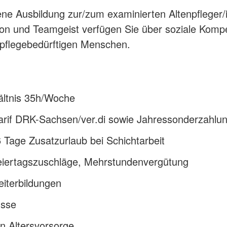
ne Ausbildung zur/zum examinierten Altenpfleger/i
tion und Teamgeist verfügen Sie über soziale Kom
pflegebedürftigen Menschen.
hältnis 35h/Woche
Tarif DRK-Sachsen/ver.di sowie Jahressonderzahlu
 Tage Zusatzurlaub bei Schichtarbeit
eiertagszuschläge, Mehrstundenvergütung
iterbildungen
üsse
en Altersvorsorge