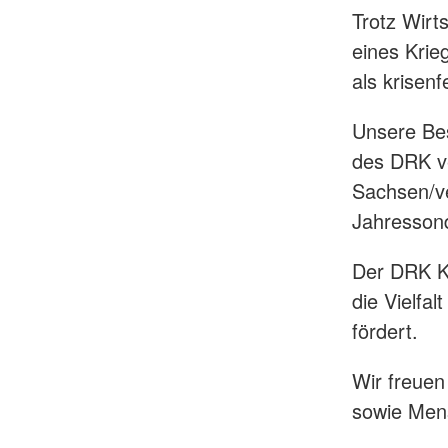
Trotz Wirt
eines Krie
als krisenf
Unsere Bes
des DRK ve
Sachsen/ve
Jahressond
Der DRK Kr
die Vielfal
fördert.
Wir freue
sowie Mens