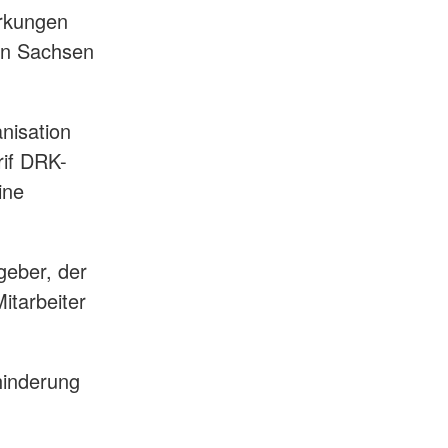
irkungen
 in Sachsen
nisation
rif DRK-
ine
geber, der
itarbeiter
hinderung