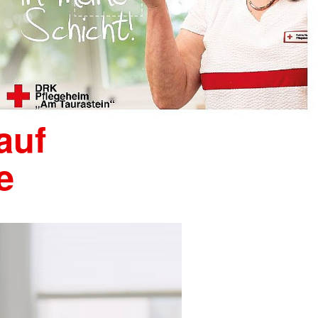
auf
e