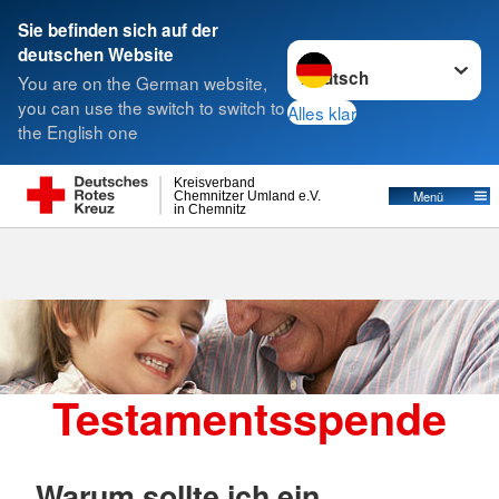
Sie befinden sich auf der
Sprache wechseln zu
deutschen Website
Suche
You are on the German website,
you can use the switch to switch to
Alles klar
the English one
Kreisverband
Menü
Chemnitzer Umland e.V.
in Chemnitz
Testamentsspende
Warum sollte ich ein