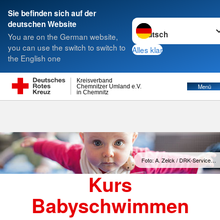
Sie befinden sich auf der
Sprache wechseln zu
deutschen Website
Suche
You are on the German website,
you can use the switch to switch to
Alles klar
the English one
Kreisverband
Menü
Chemnitzer Umland e.V.
in Chemnitz
Foto: A. Zelck / DRK-Service…
Kurs
Babyschwimmen