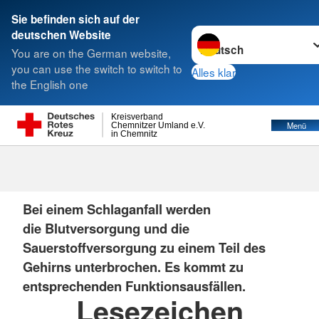
Sie befinden sich auf der
Sprache wechseln zu
deutschen Website
Suche
You are on the German website,
you can use the switch to switch to
Alles klar
the English one
Kreisverband
Menü
Chemnitzer Umland e.V.
in Chemnitz
Schlaganfall
Bei einem Schlaganfall werden
die Blutversorgung und die
Sauerstoffversorgung zu einem Teil des
Gehirns unterbrochen. Es kommt zu
entsprechenden Funktionsausfällen.
Lesezeichen