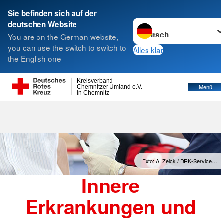
Sie befinden sich auf der
Sprache wechseln zu
deutschen Website
Suche
You are on the German website,
you can use the switch to switch to
Alles klar
the English one
Kreisverband
Menü
Chemnitzer Umland e.V.
in Chemnitz
Foto: A. Zelck / DRK-Service…
Innere
Erkrankungen und