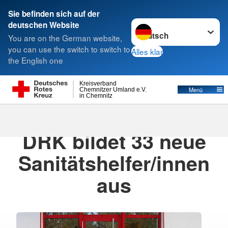
Sie befinden sich auf der
Sprache wechseln zu
deutschen Website
Suche
You are on the German website,
you can use the switch to switch to
Alles klar
the English one
Kreisverband
Menü
Chemnitzer Umland e.V.
in Chemnitz
28.11.2019
· Pressemitteilung
DRK bildet 33 neue
Sanitätshelfer/innen
aus