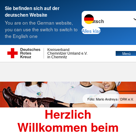
Sie befinden sich auf der
Sprache wechseln zu
deutschen Website
Suche
You are on the German website,
you can use the switch to switch to
Alles klar
the English one
Jugendrotkreuz
Kreisverband
Menü
Chemnitzer Umland e.V.
in Chemnitz
Foto: Mario Andreya / DRK e.V.
Herzlich
Willkommen beim