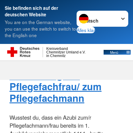
Sie befinden sich auf der
Sprache wechseln zu
deutschen Website
Suche
You are on the German website,
you can use the switch to switch to
Alles klar
the English one
Offene Stellen
Kreisverband
Menü
Chemnitzer Umland e.V.
in Chemnitz
20.04.2026,
Ausbildung zur
Pflegefachfrau/ zum
Pflegefachmann
Wusstest du, dass ein Azubi zum/r
Pflegefachmann/frau bereits im 1.