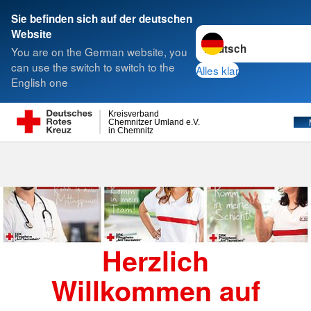
Sie befinden sich auf der deutschen
Sprache wechseln zu
Website
Suche
You are on the German website, you
can use the switch to switch to the
Alles klar
English one
Kreisverband
Chemnitzer Umland e.V.
in Chemnitz
Herzlich
Willkommen auf